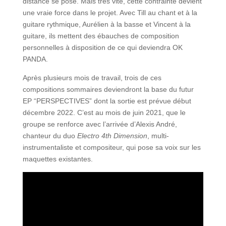
distance se pose. Mais très vite, cette contrainte devient
une vraie force dans le projet. Avec Till au chant et à la
guitare rythmique, Aurélien à la basse et Vincent à la
guitare, ils mettent des ébauches de composition
personnelles à disposition de ce qui deviendra OK
PANDA.
Après plusieurs mois de travail, trois de ces
compositions sommaires deviendront la base du futur
EP “PERSPECTIVES” dont la sortie est prévue début
décembre 2022. C’est au mois de juin 2021, que le
groupe se renforce avec l’arrivée d’Alexis André,
chanteur du duo
Electro 4th Dimension
, multi-
instrumentaliste et compositeur, qui pose sa voix sur les
maquettes existantes.