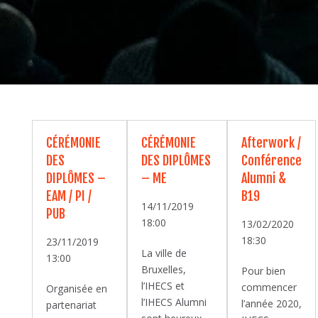
CÉRÉMONIE
CÉRÉMONIE
Afterwork /
DES
DES DIPLÔMES
Conférence
DIPLÔMES –
– ME
Alumni &
EAM / PI /
B19
14/11/2019
PUB
18:00
13/02/2020
18:30
23/11/2019
La ville de
13:00
Bruxelles,
Pour bien
l’IHECS et
commencer
Organisée en
l’IHECS Alumni
l’année 2020,
partenariat