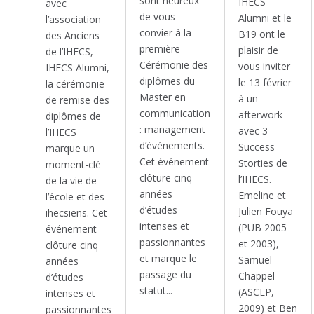
sont heureux
IHECS
avec
de vous
Alumni et le
l’association
convier à la
B19 ont le
des Anciens
première
plaisir de
de l’IHECS,
Cérémonie des
vous inviter
IHECS Alumni,
diplômes du
le 13 février
la cérémonie
Master en
à un
de remise des
communication
afterwork
diplômes de
: management
avec 3
l’IHECS
d’événements.
Success
marque un
Cet événement
Storties de
moment-clé
clôture cinq
l’IHECS.
de la vie de
années
Emeline et
l’école et des
d’études
Julien Fouya
ihecsiens. Cet
intenses et
(PUB 2005
événement
passionnantes
et 2003),
clôture cinq
et marque le
Samuel
années
passage du
Chappel
d’études
statut...
(ASCEP,
intenses et
2009) et Ben
passionnantes